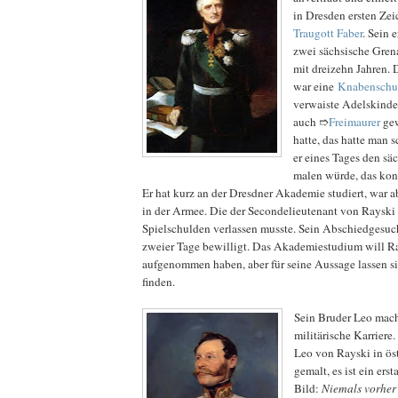
in Dresden ersten Zei
Traugott Faber
. Sein 
zwei sächsische Grena
mit dreizehn Jahren. 
war eine
Knabenschu
verwaiste Adelskinder
auch ➱
Freimaurer
gew
hatte, das hatte man s
er eines Tages den sä
malen würde, das kon
Er hat kurz an der Dresdner Akademie studiert, war a
in der Armee. Die der Secondelieutenant von Raysk
Spielschulden verlassen musste. Sein Abschiedgesuc
zweier Tage bewilligt. Das Akademiestudium will R
aufgenommen haben, aber für seine Aussage lassen s
finden.
Sein Bruder Leo mach
militärische Karriere
Leo von Rayski in ös
gemalt, es ist ein ers
Bild:
Niemals vorher