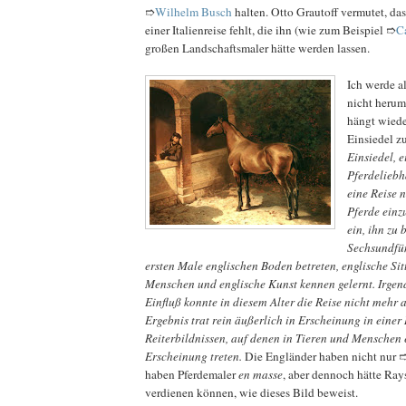
➱
Wilhelm Busch
halten. Otto Grautoff vermutet, da
einer Italienreise fehlt, die ihn (wie zum Beispiel ➱
C
großen Landschaftsmaler hätte werden lassen.
Ich werde a
nicht heru
hängt wiede
Einsiedel 
Einsiedel, 
Pferdelieb
eine Reise 
Pferde einz
ein, ihn zu 
Sechsundfün
ersten Male englischen Boden betreten, englische Sit
Menschen und englische Kunst kennen gelernt. Irge
Einfluß konnte in diesem Alter die Reise nicht mehr 
Ergebnis trat rein äußerlich in Erscheinung in einer
Reiterbildnissen, auf denen in Tieren und Menschen 
Erscheinung treten.
Die Engländer haben nicht nur 
haben Pferdemaler
en masse
, aber dennoch hätte Ray
verdienen können, wie dieses Bild beweist.