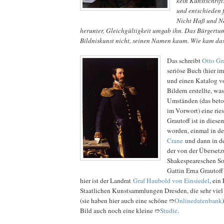
kein Kunstschrift
und entschieden f
Nicht Haß und Ne
herunter, Gleichgültigkeit umgab ihn. Das Bürgertu
Bildniskunst nicht, seinen Namen kaum. Wie kam d
Das schreibt
Otto Gr
seriöse Buch (hier i
und einen Katalog v
Bildern erstellte, wa
Umständen (das beton
im Vorwort) eine ries
Grautoff ist in dies
worden, einmal in d
Crane
und dann in d
der von der Übersetz
Shakespeareschen So
Gattin Erna Grautoff
hier ist der Landrat
Graf Haubold von Einsiedel
, ein
Staatlichen Kunstsammlungen Dresden, die sehr viel
(sie haben hier auch eine schöne ➱
Onlinedatenbank
Bild auch noch eine kleine ➱
Studie
.