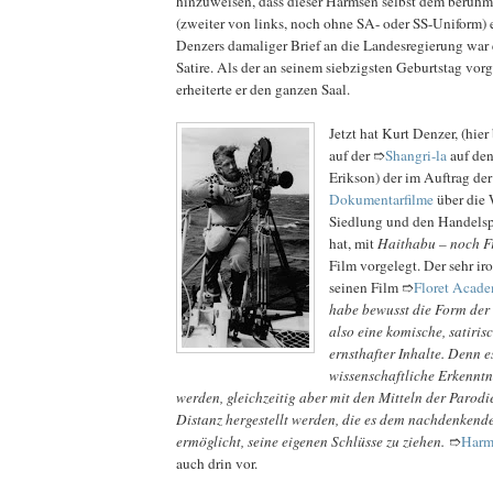
hinzuweisen, dass dieser Harmsen selbst dem berüh
(zweiter von links, noch ohne SA- oder SS-Uniform) 
Denzers damaliger Brief an die Landesregierung war 
Satire. Als der an seinem siebzigsten Geburtstag vor
erheiterte er den ganzen Saal.
Jetzt hat Kurt Denzer, (hie
auf der ➱
Shangri-la
auf den
Erikson) der im Auftrag der
Dokumentarfilme
über die 
Siedlung und den Handelsp
hat, mit
Haithabu – noch F
Film vorgelegt. Der sehr iro
seinen Film ➱
Floret Acade
habe bewusst die Form der 
also eine komische, satiri
ernsthafter Inhalte. Denn e
wissenschaftliche Erkenntni
werden, gleichzeitig aber mit den Mitteln der Parodi
Distanz hergestellt werden, die es dem nachdenkend
ermöglicht, seine eigenen Schlüsse zu ziehen.
➱
Harm
auch drin vor.