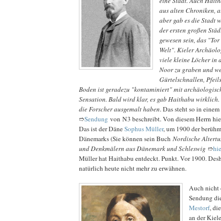
eine Stadt. Auch Hait
aus alten Chroniken, a
aber gab es die Stadt w
der ersten großen Stä
gewesen sein, das "Tor
Welt". Kieler Archäol
viele kleine Löcher in
Noor zu graben und we
Gürtelschnallen, Pfeil
Boden ist geradezu "kontaminiert" mit archäologisc
Sensation. Bald wird klar, es gab Haithabu wirklich. 
die Forscher ausgemalt haben
. Das steht so in einem
➱
Sendung
von N3 beschreibt. Von diesem Herrn hier 
Das ist der Däne
Sophus Müller
, um 1900 der berühm
Dänemarks (Sie können sein Buch
Nordische Altert
und Denkmälern aus Dänemark und Schleswig
➱
hie
Müller hat Haithabu entdeckt. Punkt. Vor 1900. Des
natürlich heute nicht mehr zu erwähnen.
Auch nicht 
Sendung die
Mestorf
, di
an der Kiel