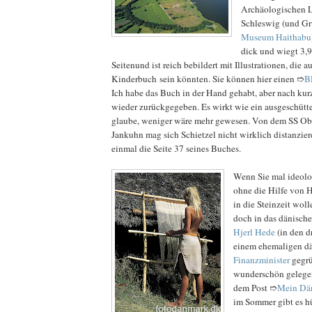
Archäologischen
Schleswig (und G
Museum Haithabu
dick und wiegt 3,9
Seitenund ist reich bebildert mit Illustrationen, die 
Kinderbuch sein könnten. Sie können hier einen ➱
B
Ich habe das Buch in der Hand gehabt, aber nach kur
wieder zurückgegeben. Es wirkt wie ein ausgeschüttet
glaube, weniger wäre mehr gewesen. Von dem SS Ob
Jankuhn mag sich Schietzel nicht wirklich distanzier
einmal die Seite 37 seines Buches.
Wenn Sie mal ideolo
ohne die Hilfe von 
in die Steinzeit woll
doch in das dänisch
Hjerl Hede
(in den d
einem ehemaligen d
Finanzminister
gegrü
wunderschön gelegen
dem Post ➱
Mein Dä
im Sommer gibt es h