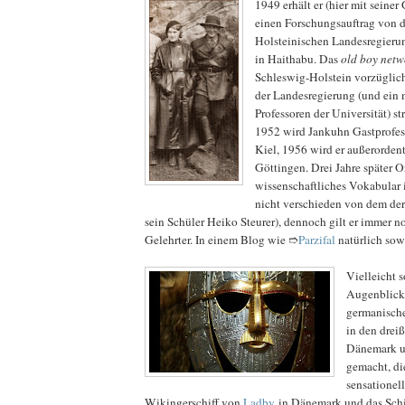
1949 erhält er (hier mit seiner
einen Forschungsauftrag von 
Holsteinischen Landesregieru
in Haithabu. Das
old boy netw
Schleswig-Holstein vorzüglich
der Landesregierung (und ein n
Professoren der Universität) s
1952 wird Jankuhn Gastprofess
Kiel, 1956 wird er außerordent
Göttingen. Drei Jahre später O
wissenschaftliches Vokabular i
nicht verschieden von dem der 
sein Schüler Heiko Steurer), dennoch gilt er immer n
Gelehrter. In einem Blog wie ➱
Parzifal
natürlich sow
Vielleicht 
Augenblick
germanische
in den drei
Dänemark u
gemacht, di
sensationell
Wikingerschiff von
Ladby
in Dänemark und das Sch