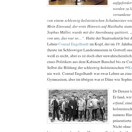
aufgeforder
werden zu l
versunkene 
von einem schleswig-holsteinischen Schulmeister wi
Mein Einwand, der erste Hinweis auf Haithabu st
Sophus Müller, wurde mit der Anordnung quittiert, „
von uns, das war so…“.
Hatte der Staatssekretär bei
Lehrer
Conrad Engelhardt
im Kopf, der im 19. Jahrh
(heute im Schleswiger Landesmuseum in Gottorf) au
weiß es nicht, aber es ist doch eher unwahrscheinlich
eines Politikers aus dem Kabinett Barschel bis zu Co
Selbst die Bildung der schleswig-holsteinischen ➱
Ku
nie weit. Conrad Engelhardt war zwar Lehrer an ein
Gymnasium, aber im übrigen war er Däne wie Sophus
Dr Denzer t
Er fand, wir
erfand
, ein
holsteinisc
namens Har
präsentierte
Nicht ohne 