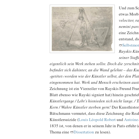
Und zum Sch
etwas Morb
velociter, r
nemini parc
eine Zeichn
entstand, di
➱
Selbstmor
Rayskis Kün
seiner Staff
eigentlich sein Werk stehen sollte. Doch die zerschn
befindet sich dahinter, an die Wand gelehnt – das Ku
›getötet‹ worden wie der Künstler selbst, der den Pl
eingenommen hat. Werk und Mensch erscheinen aus
Zeichnung ist ein Vierzeiler von Rayskis Freund Fran
Blatt ebenso wie Rayski signiert hat) hinein geschri
Künstlergange / Lebt’s hienieden sich nicht lange. / T
Kern / Wahre Künstler sterben gern!
Der Kunsthistor
Bätschmann vermutet, dass diese Zeichnung die Rea
Künstlersuizide (
Louis Léopold Robert
und
Antoine-
1835 ist, von denen er in seinem Jahr in Paris erfuhr (
Thema eine ➱
Dissertation
zu lesen).