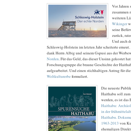
Vor Jahren 
zusammen mi
weiteren L
Wikinger
we
seine Befür
zurück, rat
Und auch d
Schleswig-Holstein im letzten Jahr scheiterte erneut. 
dank Herrn Albig und seinem Gspusi aus der Werbew
Norden
. Für das Geld, das dieser Unsinn gekostet hat
Forschungsgruppe die braune Geschichte der Haitha
aufgearbeitet. Und einen stichhaltigen Antrag für d
Weltkulturerbe
formuliert.
Die neueste Publi
Haithabu soll zum
werden, es ist das
Haithabu: Archäol
in der frühmittela
Haithabu. Dokume
1963-2013
von Kur
ehemaligen Direkt