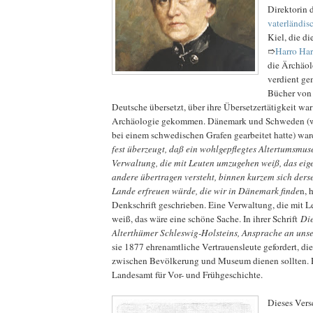
Direktorin 
vaterländis
Kiel, die di
➱
Harro Har
die Ärchäol
verdient ge
Bücher von 
Deutsche übersetzt, über ihre Übersetzertätigkeit war
Archäologie gekommen. Dänemark und Schweden (wo 
bei einem schwedischen Grafen gearbeitet hatte) war
fest überzeugt, daß ein wohlgepflegtes Altertumsmus
Verwaltung, die mit Leuten umzugehen weiß, das eige
andere übertragen versteht, binnen kurzem sich der
Lande erfreuen würde, die wir in Dänemark finde
n, 
Denkschrift geschrieben. Eine Verwaltung, die mit
weiß, das wäre eine schöne Sache. In ihrer Schrift
Die
Alterthümer Schleswig-Holsteins, Ansprache an uns
sie 1877 ehrenamtliche Vertrauensleute gefordert, di
zwischen Bevölkerung und Museum dienen sollten. 
Landesamt für Vor- und Frühgeschichte.
Dieses Ver