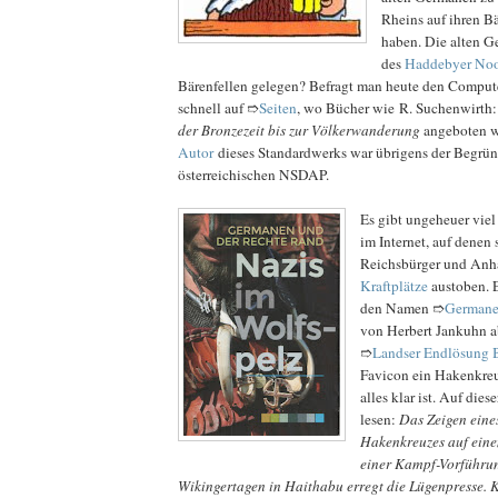
Rheins auf ihren B
haben. Die alten G
des
Haddebyer Noo
Bärenfellen gelegen? Befragt man heute den Compute
schnell auf ➱
Seiten
, wo Bücher wie R. Suchenwirth
der Bronzezeit bis zur Völkerwanderung
angeboten w
Autor
dieses Standardwerks war übrigens der Begrün
österreichischen NSDAP.
Es gibt ungeheuer viel
im Internet, auf denen
Reichsbürger und Anh
Kraftplätze
austoben. E
den Namen ➱
Germane
von Herbert Jankuhn ab
➱
Landser Endlösung 
Favicon ein Hakenkreu
alles klar ist. Auf die
lesen:
Das Zeigen eine
Hakenkreuzes auf ein
einer Kampf-Vorführu
Wikingertagen in Haithabu erregt die Lügenpresse. 