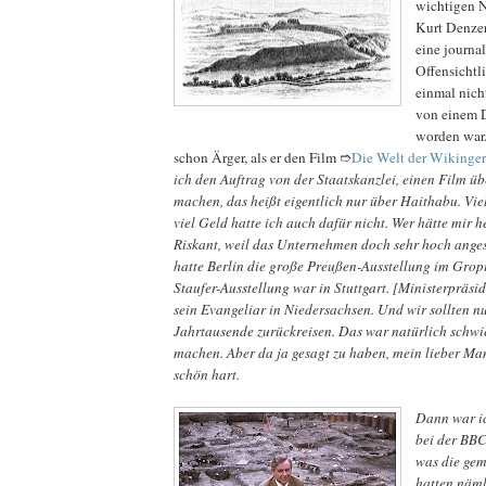
wichtigen N
Kurt Denzer 
eine journa
Offensichtl
einmal nich
von einem 
worden war.
schon Ärger, als er den Film ➱
Die Welt der Wikinger
ich den Auftrag von der Staatskanzlei, einen Film üb
machen, das heißt eigentlich nur über Haithabu. Viel
viel Geld hatte ich auch dafür nicht. Wer hätte mir h
Riskant, weil das Unternehmen doch sehr hoch ange
hatte Berlin die große Preußen-Ausstellung im Grop
Staufer-Ausstellung war in Stuttgart. [Ministerpräsid
sein Evangeliar in Niedersachsen. Und wir sollten nu
Jahrtausende zurückreisen. Das war natürlich schwie
machen. Aber da ja gesagt zu haben, mein lieber Ma
schön hart.
Dann war i
bei der BBC
was die gem
hatten näml