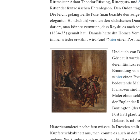
Rittmeister Adam Theodor Rüssing, Ritterguts- und
Ritter der französischen Ehrenlegion. Den Orden trägt 
Die leicht gelangweilte Pose (man beachte den aufg
eleganten Handschuh) verraten den sächsischen Dandy
datiert, man könnte vermuten, dass Rayski es nach se
(1834-35) gemalt hat. Damals hatte ihn Horace Verne
immer wieder erwähnt wird (und ➱
hier
einen Post hat
Und auch von D
Géricault wurde 
deren Einfluss e
Ermordung von 
➱
hier
einen Post
bedeutende Male
Franzosen sind,
Maler einen sch
der Engländer R
Bonington (der
Post hat) glaubt
Delacroix mit r
Historienmalerei nacheifern müsste. In Dresden stell
Kupferstichkabinett aus, man könnte es auch in den 
anderes Werk unter dem französischen Einfluss ist d