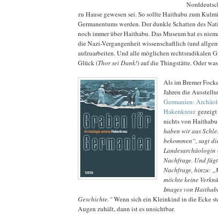
Norddeutsc
zu Hause gewesen sei. So sollte Haithabu zum Kulm
Germanentums werden. Der dunkle Schatten des Nati
noch immer über Haithabu. Das Museum hat es niem
die Nazi-Vergangenheit wissenschaftlich (und allgem
aufzuarbeiten. Und alle möglichen rechtsradikalen G
Glück (
Thor sei Dank!
) auf die Thingstätte. Oder was 
Als im Bremer Fock
Jahren die Ausstell
Germanien: Archäol
Hakenkreuz
gezeigt 
nichts von Haithabu
haben wir aus Schle
bekommen“, sagt di
Landesarchäologin 
Nachfrage. Und fügt
Nachfrage, hinzu: „
möchte keine Verknü
Images von Haithabu
Geschichte.“
Wenn sich ein Kleinkind in die Ecke ste
Augen zuhält, dann ist es unsichtbar.