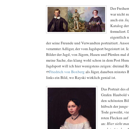
Der Freiher
war nicht nu
auch ein
Ja
Katalog der
formuliert. 
eigentlich 
der seine Freunde und Verwandten portraitiert. Ansons
verarmter Adliger, der vom Jagdsport begeistert ist. I
Bilder der Jagd, von Jägern, Hasen und Pferden mal dr
meine Sache, das klang wohl schon in dem Post Hun
Jagdsport will ich hier wenigstens zeigen: dreimal R
➱
Friedrich von Boxberg
als Jäger, daneben reinstes
links ein Bild, wo Rayski wirklich genial ist.
Das Portrait des e
Grafen Haubold v
den schönsten Bi
hübsch der junge G
Tode geweiht, vie
roten Flecken au
an:
Hier sieht m