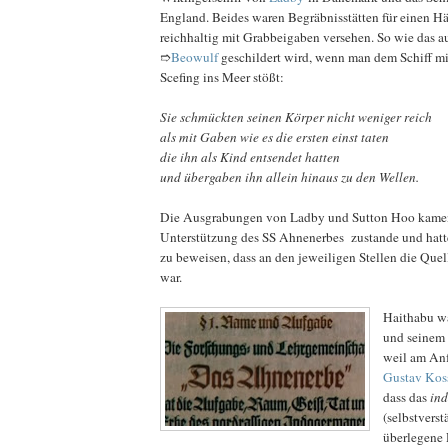
England. Beides waren Begräbnisstätten für einen H
reichhaltig mit Grabbeigaben versehen. So wie das 
➱
Beowulf
geschildert wird, wenn man dem Schiff m
Scefing ins Meer stößt:
Sie schmückten seinen Körper nicht weniger reich
als mit Gaben wie es die ersten einst taten
die ihn als Kind entsendet hatten
und übergaben ihn allein hinaus zu den Wellen.
Die Ausgrabungen von Ladby und Sutton Hoo kame
Unterstützung des SS Ahnenerbes zustande und hatte
zu beweisen, dass an den jeweiligen Stellen die Qu
war.
Haithabu w
und seinem
weil am Anf
Gustav Kos
dass das
in
(selbstverst
überlegene 