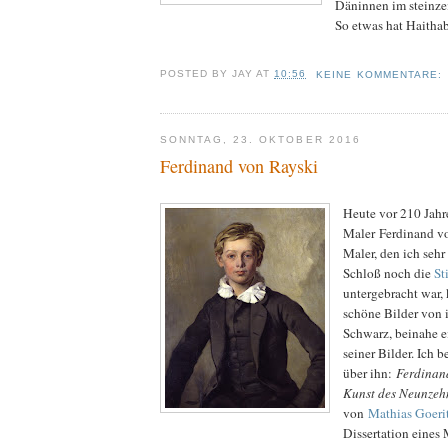
Däninnen im steinzei
So etwas hat Haithab
POSTED BY
JAY
AT
10:56
KEINE KOMMENTARE:
SONNTAG, 23. OKTOBER 2016
Ferdinand von Rayski
Heute vor 210 Jahr
Maler Ferdinand vo
Maler, den ich sehr
Schloß noch die
St
untergebracht war,
schöne Bilder von 
Schwarz, beinahe 
seiner Bilder. Ich b
über ihn:
Ferdinan
Kunst des Neunzeh
von
Mathias Goeri
Dissertation eines