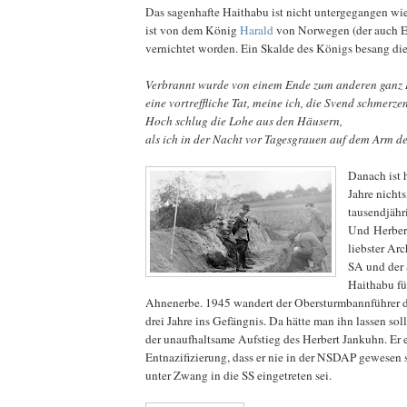
Das sagenhafte Haithabu ist nicht untergegangen wi
ist von dem König
Harald
von Norwegen (der auch E
vernichtet worden. Ein Skalde des Königs besang die
Verbrannt wurde von einem Ende zum anderen ganz 
eine vortreffliche Tat, meine ich, die Svend schmerze
Hoch schlug die Lohe aus den Häusern,
als ich in der Nacht vor Tagesgrauen auf dem Arm de
Danach ist 
Jahre nicht
tausendjähr
Und Herber
liebster Ar
SA und der
Haithabu f
Ahnenerbe. 1945 wandert der Obersturmbannführer de
drei Jahre ins Gefängnis. Da hätte man ihn lassen s
der unaufhaltsame Aufstieg des Herbert Jankuhn. Er e
Entnazifizierung, dass er nie in der NSDAP gewesen s
unter Zwang in die SS eingetreten sei.