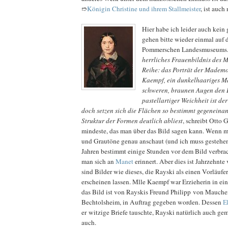
➱
Königin Christine und ihrem Stallmeister
, ist auch
Hier habe ich leider auch kein 
gehen bitte wieder einmal auf 
Pommerschen Landesmuseums
herrliches Frauenbildnis des Me
Reihe: das Porträt der Madem
Kaempf, ein dunkelhaariges M
schweren, braunen Augen den B
pastellartiger Weichheit ist d
doch setzen sich die Flächen so bestimmt gegeneina
Struktur der Formen deutlich abliest
, schreibt Otto G
mindeste, das man über das Bild sagen kann. Wenn m
und Grautöne genau anschaut (und ich muss gestehen,
Jahren bestimmt einige Stunden vor dem Bild verbrac
man sich an
Manet
erinnert. Aber dies ist Jahrzehnte
sind Bilder wie dieses, die Rayski als einen Vorläufe
erscheinen lassen. Mlle Kaempf war Erzieherin in ei
das Bild ist von Rayskis Freund Philipp von Mauch
Bechtolsheim, in Auftrag gegeben worden. Dessen
E
er witzige Briefe tauschte, Rayski natürlich auch gem
auch.