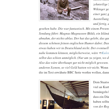
zehnteilige 
Wikinger ge
einer ganz 
Ausstellung
und fertig, 
gesehen habe. Die war fantastisch. Mit einem Present
Sendung führt: Magnus Magnussen
(Bild)
, ein Islän
abnahm, der nichts ablas. Der hat das gelebt, das g
diesem schönen feinen englischen Humor dabei. Das
etwas haben wir in Deutschland nicht. Der eventuel
nahe kommen können, möglicherweise, wäre
➱
Kule
selbst das schien unmöglich. (Nur um zu zeigen, wo d
Also das wäre überhaupt gar nicht möglich gewesen
anderen Szenen, so viel Geld hatten wir nicht.
Wenn S
die im Text erwähnte BBC Serie werfen wollen, dann
Dem Staatss
viel an Kur
bemängeln ha
dass ein Dä
haben sollt
von der Reg