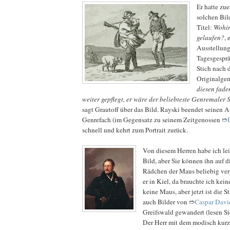
Er hatte zue
solchen Bil
Titel:
Wohin
gelaufen?
, 
Ausstellung
Tagesgespräc
Stich nach
Originalge
diesen fade
weiter gepflegt, er wäre der beliebteste Genremaler
sagt Grautoff über das Bild. Rayski beendet seinen A
Genrefach (im Gegensatz zu seinem Zeitgenossen ➱
schnell und kehrt zum Portrait zurück.
Von diesem Herren habe ich lei
Bild, aber Sie können ihn auf d
Rädchen der Maus beliebig ver
er in Kiel, da brauchte ich ke
keine Maus, aber jetzt ist die 
auch Bilder von ➱
Caspar David
Greifswald gewandert (lesen S
Der Herr mit dem modisch kurze