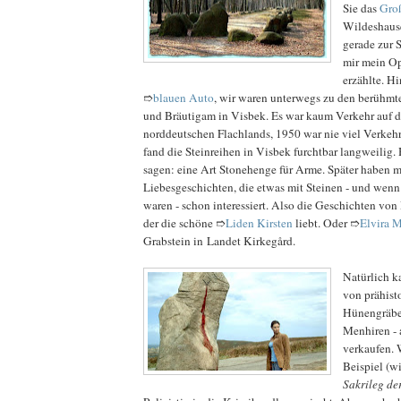
Sie das
Groß
Wildeshause
gerade zur 
mir mein Op
erzählte. H
➱
blauen Auto
, wir waren unterwegs zu den berühmt
und Bräutigam in Visbek. Es war kaum Verkehr auf d
norddeutschen Flachlands, 1950 war nie viel Verkehr
fand die Steinreihen in Visbek furchtbar langweilig.
sagen: eine Art Stonehenge für Arme. Später haben 
Liebesgeschichten, die etwas mit Steinen - und wenn
waren - schon interessiert. Also die Geschichten von
der die schöne ➱
Liden Kirsten
liebt. Oder ➱
Elvira 
Grabstein in Landet Kirkegård.
Natürlich 
von prähist
Hünengräbe
Menhiren - 
verkaufen.
Beispiel (w
Sakrileg de