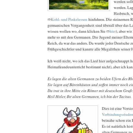
werden soll
werden. La
Hasbruch, 
➱
Kohl- und Pinkelessen
hinfuhren. Die steinernen R
germanischen Vergangenheit sind überall über das La
wissen wollen wo, dann klicken Sie ➱
hier
), aber wir
mehr so mit den Germanen. Die Jugend meiner Eltern f
Reich, da war das anders. Da wurde jeder Deutsche 
Frühgeschichtler und kannte alle Megalithen seiner 
Ich weiß nicht, wo ich das Lied hier aufgeschnappt h
Heimatkundeunterricht bestimmt nicht), aber ich kan
Es lagen die alten Germanen zu beiden Ufern des Rh
Sie lagen auf Bärenhäuten und soffen immer noch ei
Da trat in ihre Mitte ein Römer mit deutschem Gruß:
Heil Hitler, Ihr alten Germanen, ich bin der Tacitus.
Dies ist eine Versi
Verbindungsstuden
beinahe schon ein 
Es ist natürlich his
alten Germanen zu 