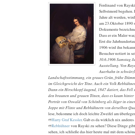
Ferdinand von Rayski
Selbstmord begehen. 
Jahre alt werden, wir
am 23.Oktober 1890 s
Dokumente bezeichnen
Dass er ein Maler war
Erst die Jahrhundertau
1906 wird ihn bekann
Besucher notiert in s
30.6.1906 Samstag J
Ausstellung. Von Rays
Auerhahn in schwärzl
Landschaftsstimmung, ein graues Grün, frühe Dämm
im Gleichgewicht der Töne. Auch ein Volk Rebhühner
Dann ein Hirschkopf äugend, 1847 datiert, das Fell s
den braunen und grauen Tönen, dass es kaum hinter 
Porträt von Oswald von Schönberg als Jäger in ein
Joppe mit Flinte und Rebhühnern von derselben Qua
lese, bekomme ich doch leichte Zweifel am überle
➱
Harry Graf Kessler
. Gab es da wirklich nix andere
➱
Rebhühner
von Rayski zu sehen? Diese Dinge gibt 
sehen, ich schließe das hier heute mal mit dem schöne