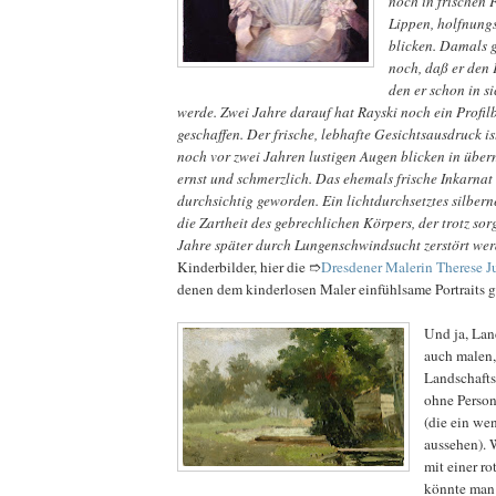
noch in frischen 
Lippen, holfnungs
blicken. Damals g
noch, daß er den 
den er schon in s
werde. Zwei Jahre darauf hat Rayski noch ein Profil
geschaffen. Der frische, lebhafte Gesichtsausdruck i
noch vor zwei Jahren lustigen Augen blicken in über
ernst und schmerzlich. Das ehemals frische Inkarnat 
durchsichtig geworden. Ein lichtdurchsetztes silberne
die Zartheit des gebrechlichen Körpers, der trotz so
Jahre später durch Lungenschwindsucht zerstört wer
Kinderbilder, hier die ➱
Dresdener Malerin Therese J
denen dem kinderlosen Maler einfühlsame Portraits g
Und ja, Lan
auch malen,
Landschaftsb
ohne Person
(die ein we
aussehen).
mit einer ro
könnte man 