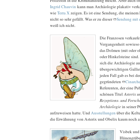
Polizistin in die Krimihandlung mischt. Aber auch o
Ingrid Chauvin
kann man Archäologie plakativ verk
wie
Terra X
zeigen. Es ist eine Sendung, die meinem
nicht so sehr gefällt. Was er zu dieser ➱
Sendung mit 
weiß ich nicht.
Die Franzosen verkaufen
Vergangenheit sowieso b
das Dolmen (mit oder o
oder Hinkelsteine sind.
sich die Archäologie au
übergewichtigen Gallie
jeden Fall gab es bei d
gegründeten ➱
Cinarch
Referenten, der eine Pu
schönen Titel
Asterix u
Rezeptions- und Forsch
Archäologie
in seiner P
aufzuweisen hatte. Und
Ausstellungen
über die Kel
die Erwähnung von Asterix und Obelix kaum noch a
Visbek und 
Hünengräber