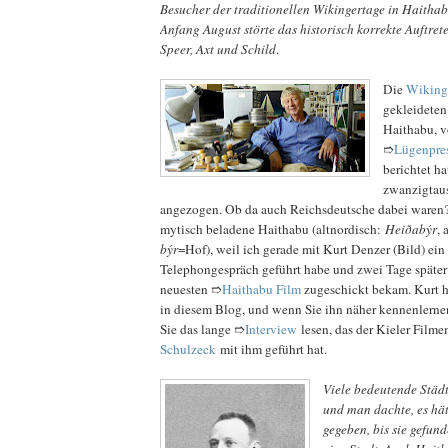
Besucher der traditionellen Wikingertage in Haitha
Anfang August störte das historisch korrekte Auftrete
Speer, Axt und Schild
.
Die
Wiking
gekleideten
Haithabu, v
➱
Lügenpre
berichtet ha
zwanzigtau
angezogen. Ob da auch Reichsdeutsche dabei waren
mytisch beladene Haithabu (altnordisch:
Heiðabýr
, 
býr
=Hof), weil ich gerade mit Kurt Denzer (Bild) ein
Telephongespräch geführt habe und zwei Tage später
neuesten ➱
Haithabu Film
zugeschickt bekam. Kurt h
in diesem Blog, und wenn Sie ihn näher kennenlerne
Sie das lange ➱
Interview
lesen, das der Kieler Film
Schulzeck
mit ihm geführt hat.
Viele bedeutende Städ
und man dachte, es hät
gegeben, bis sie gefund