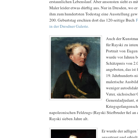
erstaunlichen Lebenslauf. Aber ansonsten sieht es mit
Maler leider etwas dürftig aus. Nur in Dresden, wo er
ihm zum hundertsten Todestag eine Ausstellung gew
200. Geburtstag erschien dort das 120-seitige Buch
F
in der Dresdner Galerie.
Auch der Kunstmar
für Rayski zu inter
Portrait von Euge
wurde vor Jahren b
Schätzpreis von 2.
angeboten, das ist 
19. Jahrhunderts ni
malerische Ausbild
weniger autodidakt
Vater, sächsischer
Generaladjudant, st
Kriegsgefangensch
napoleonischen Feldzugs (Rayski Stiefbruder fiel an
Rayski sieben Jahre alt.
Er wurde der adligen
anvertraut und erhielt