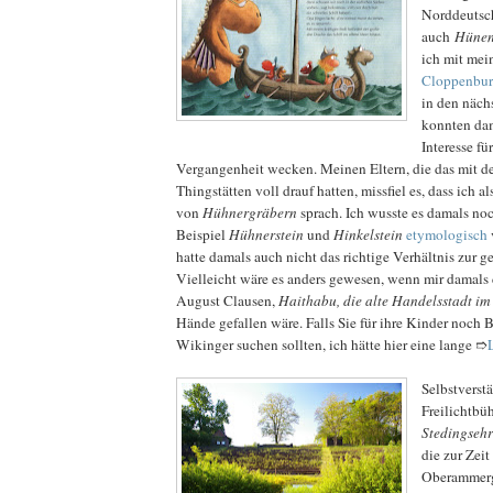
Norddeutsc
auch
Hünen
ich mit mei
Cloppenbu
in den näch
konnten dam
Interesse fü
Vergangenheit wecken. Meinen Eltern, die das mit 
Thingstätten voll drauf hatten, missfiel es, dass ich a
von
Hühnergräbern
sprach. Ich wusste es damals noc
Beispiel
Hühnerstein
und
Hinkelstein
etymologisch
hatte damals auch nicht das richtige Verhältnis zur g
Vielleicht wäre es anders gewesen, wenn mir damals
August Clausen,
Haithabu, die alte Handelsstadt im
Hände gefallen wäre. Falls Sie für ihre Kinder noch 
Wikinger suchen sollten, ich hätte hier eine lange ➱
Selbstverst
Freilichtbü
Stedingseh
die zur Zeit
Oberammerg