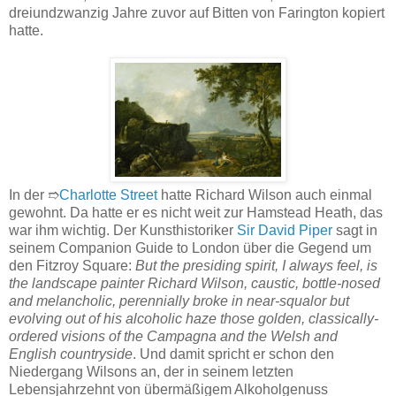
dreiundzwanzig Jahre zuvor auf Bitten von Farington kopiert
hatte.
In der ➱
Charlotte Street
hatte Richard Wilson auch einmal
gewohnt. Da hatte er es nicht weit zur Hamstead Heath, das
war ihm wichtig. Der Kunsthistoriker
Sir David Piper
sagt in
seinem Companion Guide to London über die Gegend um
den Fitzroy Square:
But the presiding spirit, I always feel, is
the landscape painter Richard Wilson, caustic, bottle-nosed
and melancholic, perennially broke in near-squalor but
evolving out of his alcoholic haze those golden, classically-
ordered visions of the Campagna and the Welsh and
English countryside
. Und damit spricht er schon den
Niedergang Wilsons an, der in seinem letzten
Lebensjahrzehnt von übermäßigem Alkoholgenuss