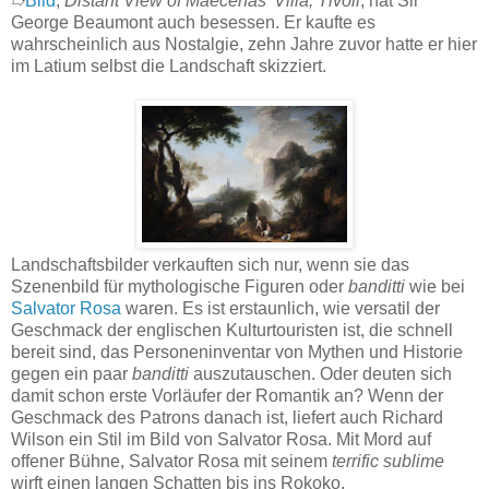
➱
Bild
,
Distant View of Maecenas' Villa, Tivoli
, hat Sir
George Beaumont auch besessen. Er kaufte es
wahrscheinlich aus Nostalgie, zehn Jahre zuvor hatte er hier
im Latium selbst die Landschaft skizziert.
Landschaftsbilder verkauften sich nur, wenn sie das
Szenenbild für mythologische Figuren oder
banditti
wie bei
Salvator Rosa
waren. Es ist erstaunlich, wie versatil der
Geschmack der englischen Kulturtouristen ist, die schnell
bereit sind, das Personeninventar von Mythen und Historie
gegen ein paar
banditti
auszutauschen. Oder deuten sich
damit schon erste Vorläufer der Romantik an? Wenn der
Geschmack des Patrons danach ist, liefert auch Richard
Wilson ein Stil im Bild von Salvator Rosa. Mit Mord auf
offener Bühne, Salvator Rosa mit seinem
terrific sublime
wirft einen langen Schatten bis ins Rokoko.