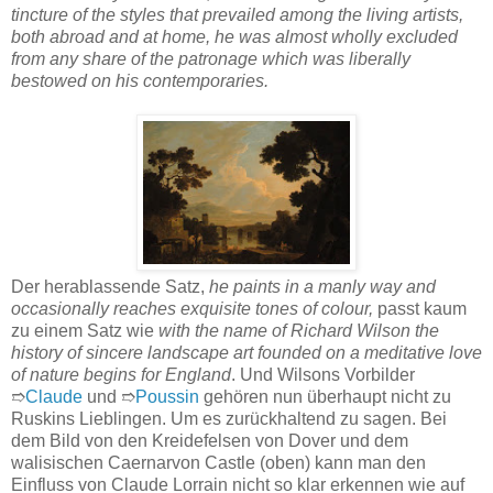
tincture of the styles that prevailed among the living artists,
both abroad and at home, he was almost wholly excluded
from any share of the patronage which was liberally
bestowed on his contemporaries.
Der herablassende Satz,
he paints in a manly way and
occasionally reaches exquisite tones of colour,
passt kaum
zu einem Satz wie
with the name of Richard Wilson the
history of sincere landscape art founded on a meditative love
of nature begins for England
. Und Wilsons Vorbilder
➱
Claude
und ➱
Poussin
gehören nun überhaupt nicht zu
Ruskins Lieblingen. Um es zurückhaltend zu sagen. Bei
dem Bild von den Kreidefelsen von Dover und dem
walisischen Caernarvon Castle (oben) kann man den
Einfluss von Claude Lorrain nicht so klar erkennen wie auf