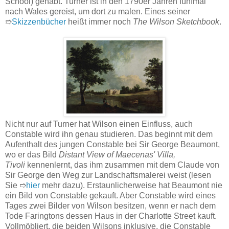
School) gehabt. Turner ist in den 1790er Jahren fünfmal
nach Wales gereist, um dort zu malen. Eines seiner
➱
Skizzenbücher
heißt immer noch
The Wilson Sketchbook
.
Nicht nur auf Turner hat Wilson einen Einfluss, auch
Constable wird ihn genau studieren. Das beginnt mit dem
Aufenthalt des jungen Constable bei Sir George Beaumont,
wo er das Bild
Distant View of Maecenas' Villa,
Tivoli
kennenlernt, das ihm zusammen mit dem Claude von
Sir George den Weg zur Landschaftsmalerei weist (lesen
Sie ➱
hier
mehr dazu). Erstaunlicherweise hat Beaumont nie
ein Bild von Constable gekauft. Aber Constable wird eines
Tages zwei Bilder von Wilson besitzen, wenn er nach dem
Tode Faringtons dessen Haus in der Charlotte Street kauft.
Vollmöbliert, die beiden Wilsons inklusive, die Constable