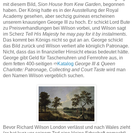
mit diesem Bild,
Sion House from Kew Garden
, begonnen
haben. Der König hatte es in der Ausstellung der Royal
Academy gesehen, aber sechzig
guineas
erscheinen
unserem knausrigen George III zu hoch. Er schickt Lord Bute
zu Preisverhandlungen bei Wilson vorbei, und Wilson sagt
im Scherz
Tell His Majesty he may pay for it by instalments
.
Das kommt bei Königs nicht so gut an an. George schickt
das Bild zurück und Wilson verliert alle königlich Patronage.
Nicht, dass das in finanzieller Hinsicht etwas bedeutet hätte.
George gibt Geld für Taschenuhren und Fernrohre aus, in
dem fetten 400-seitigen ➱
Katalog
George III & Queen
Charlotte: Patronage, Collecting and Court Taste
wird man
den Namen Wilson vergeblich suchen.
Bevor Richard Wilson London verlässt und nach Wales zieht