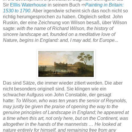
Sir
Elllis Waterhouse
in seinem Buch ➱
Painting in Britain:
1530 to 1790
. Aber irgendwie scheint sich das noch nicht so
richtig herumgesprochen zu haben. Obgleich selbst John
Ruskin, der eine Zeichnung von Wilson besaß, über Wilson
sagte:
with the name of Richard Wilson, the history of
sincere landscape art, founded on a meditative love of
Nature, begins in England: and, I may add, for Europe..
.
Das sind Sätze, die immer wieder zitiert werden. Die aber
nicht besonders originell sind. Sie klingen wie ein
schwacher Aufguss von John Constable, der gesagt
hatte:
To Wilson, who was ten years the senior of Reynolds,
may justly be given the praise of opening the way to the
genuine principles of Landscape in England; he appeared at
a time when this art, not only here, but on the Continent, was
altogether in the hands of the mannerists … He looked at
nature entirely for himself, and remaining free from any