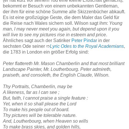
(er hat kurz vor seinem Tod eine kleine Erbschaft gemacht),
bekommt er Besuch von einem unbekannten Gentleman,
der ihm für eine schöne Summe alle Skizzenbücher abkauft.
Es ist eine großzügige Geste, die dem Maler das Geld für
die Reise nach Wales sichern soll. Wilson sagt ihm:
Young
man, I may never meet you again, but depend upon it you
will live to see my pictures rise in esteem and price
.
Ähnliches sagt auch der Satiriker
Peter Pindar
in der
sechsten Ode seiner ➱
Lyric Odes to the Royal Academians
,
die 1783 in London ein größer Erfolg sind:
Peter flattereth Mr. Mason Chamberlin and that most brilliant
Landscape Painter, Mr. Loutherbourg. Peter admireth,
praiseth, and consoleth, the English Claude, Wilson.
Thy Portraits, Chamberlin, may be
A likeness, far as I can see ;
But, faith, I cannot praise a single feature :
Yet, when it so shall please the Lord
To make his people out of board.
Thy pictures will be tolerable nature.
And, Loutherbourg, when Heaven so wills
To make brass skies, and golden hills,