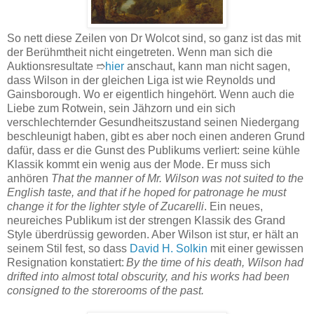
So nett diese Zeilen von Dr Wolcot sind, so ganz ist das mit
der Berühmtheit nicht eingetreten. Wenn man sich die
Auktionsresultate ➱
hier
anschaut, kann man nicht sagen,
dass Wilson in der gleichen Liga ist wie Reynolds und
Gainsborough. Wo er eigentlich hingehört. Wenn auch die
Liebe zum Rotwein, sein Jähzorn und ein sich
verschlechternder Gesundheitszustand seinen Niedergang
beschleunigt haben, gibt es aber noch einen anderen Grund
dafür, dass er die Gunst des Publikums verliert: seine kühle
Klassik kommt ein wenig aus der Mode. Er muss sich
anhören
That the manner of Mr. Wilson was not suited to the
English taste, and that if he hoped for patronage he must
change it for the lighter style of Zucarelli
. Ein neues,
neureiches Publikum ist der strengen Klassik des Grand
Style überdrüssig geworden. Aber Wilson ist stur, er hält an
seinem Stil fest, so dass
David H. Solkin
mit einer gewissen
Resignation konstatiert:
By the time of his death, Wilson had
drifted into almost total obscurity, and his works had been
consigned to the storerooms of the past.