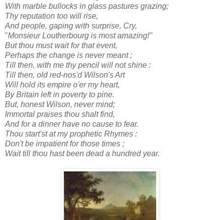
With marble bullocks in glass pastures grazing;
Thy reputation too will rise,
And people, gaping with surprise, Cry,
"
Monsieur Loutherbourg is most amazing!"
But thou must wait for that event,
Perhaps the change is never meant ;
Till then, with me thy pencil will not shine :
Till then, old red-nos'd Wilson's Art
Will hold its empire o'er my heart,
By Britain left in poverty to pine.
But, honest Wilson, never mind;
Immortal praises thou shalt find,
And for a dinner have no cause to fear.
Thou start'st at my prophetic Rhymes :
Don't be impatient for those times ;
Wait till thou hast been dead a hundred year.