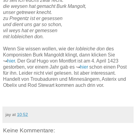
so seit ich euchs zwar recht:
die weysen hat gemacht Burk Mangolt,
unser getrewer knecht.
zu Pregentz ist er gesessen
und dient uns gar so schon,
vil weys hat er gemessen
mit lobleichen don.
Wenn Sie wissen wollen, wie der
lobleiche don
des
Komponisten Burk Mangoldt klingt, dann klicken Sie
↝
hier
. Der Graf Hugo von Montfort ist am 4. April 1423
gestorben, vor einem Jahr gab es ↝
hier
schon einen Post
für ihn. Leider nicht viel gelesen. Ist aber interessant.
Handelt von Troubaduren und Minnesängern, Asterix und
Obelix und Rod Stewart kommen auch drin vor.
jay
at
10:52
Keine Kommentare: