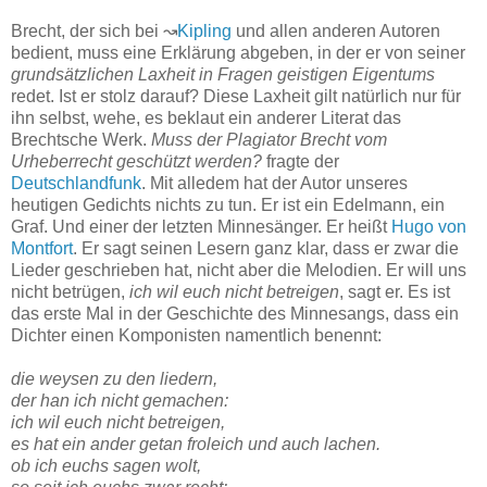
Brecht, der sich bei ↝
Kipling
und allen anderen Autoren
bedient, muss eine Erklärung abgeben, in der er von seiner
grundsätzlichen Laxheit in Fragen geistigen Eigentums
redet. Ist er stolz darauf? Diese Laxheit gilt natürlich nur für
ihn selbst, wehe, es beklaut ein anderer Literat das
Brechtsche Werk.
Muss der Plagiator Brecht vom
Urheberrecht geschützt werden?
fragte der
Deutschlandfunk
. Mit alledem hat der Autor unseres
heutigen Gedichts nichts zu tun. Er ist ein Edelmann, ein
Graf. Und einer der letzten Minnesänger. Er heißt
Hugo von
Montfort
. Er sagt seinen Lesern ganz klar, dass er zwar die
Lieder geschrieben hat, nicht aber die Melodien. Er will uns
nicht betrügen,
ich wil euch nicht betreigen
, sagt er. Es ist
das erste Mal in der Geschichte des Minnesangs, dass ein
Dichter einen Komponisten namentlich benennt:
die weysen zu den liedern,
der han ich nicht gemachen:
ich wil euch nicht betreigen,
es hat ein ander getan froleich und auch lachen.
ob ich euchs sagen wolt,